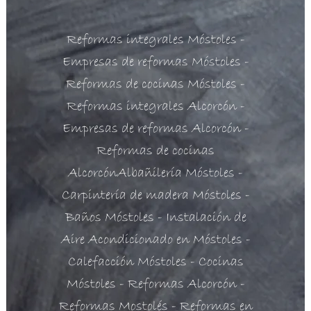
*
Reformas integrales Móstoles
-
Empresas de reformas Móstoles
-
Reformas de cocinas Móstoles
-
Reformas integrales Alcorcón
-
Empresas de reformas Alcorcón
-
Reformas de cocinas
Alcorcón
Albañilería Móstoles
-
Carpintería de madera Móstoles
-
Baños Móstoles
- Instalación de
Aire Acondicionado en Móstoles
-
Calefacción Móstoles
- Cocinas
Móstoles
- Reformas Alcorcón
-
Reformas Mostolés
- Reformas en