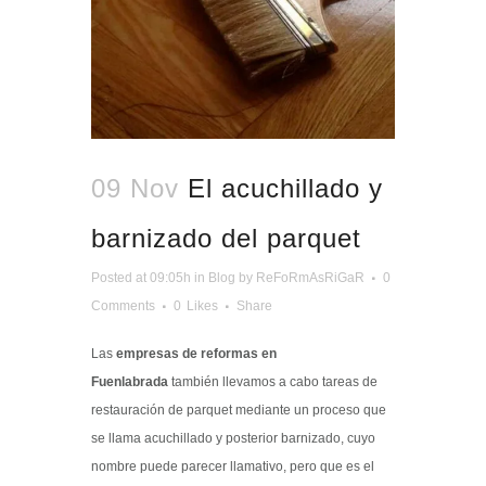
09 Nov
El acuchillado y
barnizado del parquet
Posted at 09:05h
in
Blog
by
ReFoRmAsRiGaR
0
Comments
0
Likes
Share
Las
empresas de reformas en
Fuenlabrada
también llevamos a cabo tareas de
restauración de parquet mediante un proceso que
se llama acuchillado y posterior barnizado, cuyo
nombre puede parecer llamativo, pero que es el