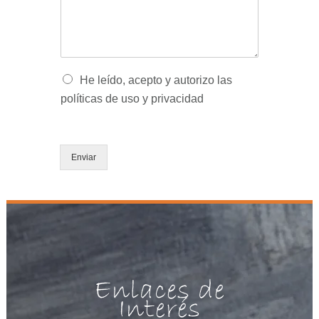
n
o
*
s
*
a
j
e
*
O
He leído, acepto y autorizo las
p
políticas de uso y privacidad
c
i
o
n
Enviar
e
s
m
ú
l
t
i
p
l
Enlaces de
e
Interés
s