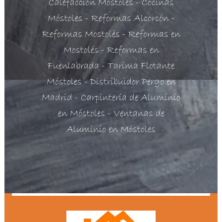
Calefacción Móstoles
- Cocinas
Móstoles
- Reformas Alcorcón
-
Reformas Mostolés
- Reformas en
Mostolés
- Reformas en
Fuenlabrada
- Tarima Flotante
Móstoles
- Distribuidor Pergo en
Madrid
- Carpintería de Aluminio
en Móstoles
- Ventanas de
Aluminio en Móstoles