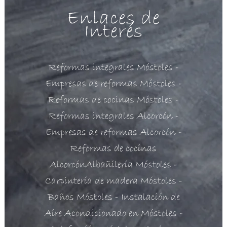
*
Enlaces de
Interés
Reformas integrales Móstoles
-
Empresas de reformas Móstoles
-
Reformas de cocinas Móstoles
-
Reformas integrales Alcorcón
-
Empresas de reformas Alcorcón
-
Reformas de cocinas
Alcorcón
Albañilería Móstoles
-
Carpintería de madera Móstoles
-
Baños Móstoles
- Instalación de
Aire Acondicionado en Móstoles
-