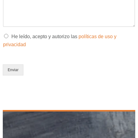
n
o
*
s
*
a
j
e
*
O
He leído, acepto y autorizo las
políticas de uso y
p
privacidad
c
i
o
n
Enviar
e
s
m
ú
l
t
i
p
l
e
s