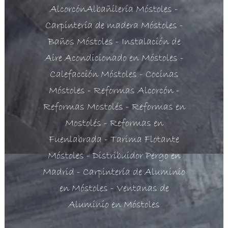
Alcorcón
Albañilería Móstoles
-
Carpintería de madera Móstoles
-
Baños Móstoles
- Instalación de
Aire Acondicionado en Móstoles
-
Calefacción Móstoles
- Cocinas
Móstoles
- Reformas Alcorcón
-
Reformas Mostolés
- Reformas en
Mostolés
- Reformas en
Fuenlabrada
- Tarima Flotante
Móstoles
- Distribuidor Pergo en
Madrid
- Carpintería de Aluminio
en Móstoles
- Ventanas de
Aluminio en Móstoles