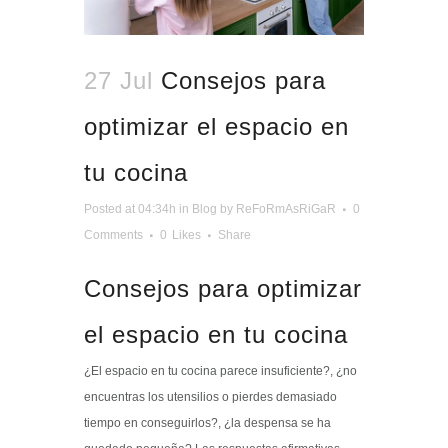
27 Jul
Consejos para
optimizar el espacio en
tu cocina
Posted at 04:34h
in
Blog
by
ReFoRmAsRiGaR
0
Comments
0
Likes
Share
Consejos para optimizar
el espacio en tu cocina
¿El espacio en tu cocina parece insuficiente?, ¿no
encuentras los utensilios o pierdes demasiado
tiempo en conseguirlos?, ¿la despensa se ha